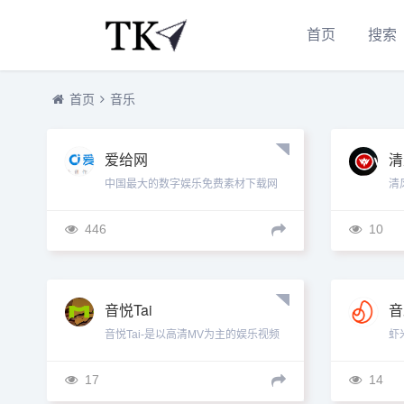
首页
搜索
首页
音乐
爱给网
清
中国最大的数字娱乐免费素材下载网
清
站,免费提供免费的音效配乐|3D模型|
新
视频|游戏素材资源下载。...
的
446
10
音悦Tai
音
音悦Tai-是以高清MV为主的娱乐视频
虾
网站，提供高品质音乐视频在线观看
依
服务。同时也是偶像和粉丝的聚集...
带
17
14
平台