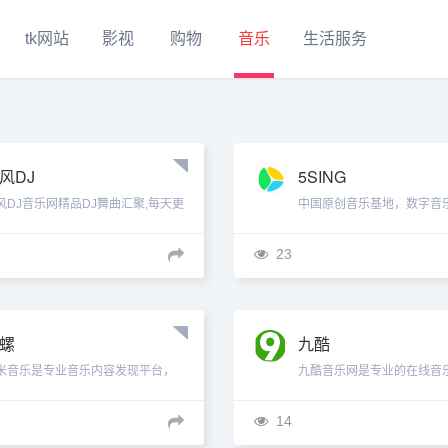
tk网站
影视
购物
音乐
生活服务
风DJ
5SING
风DJ音乐网精品DJ舞曲汇聚,每天更
中国原创音乐基地，数字音
快人一步,专业DJ团队精心制作好听
汇集了大量的网络歌手的原
串烧,打造车载DJ舞曲,...
曲及翻唱歌曲，提供大量歌
23
以及...
螺
九酷
米音乐是专业音乐内容发现平台，
九酷音乐网是专业的在线音
托专业曲库内容和精准推荐算法，
mp3下载网站.收录了网上
你发现音乐惊喜，提升音乐审美。
流行音乐,网络歌曲,好听的歌,非
14
...