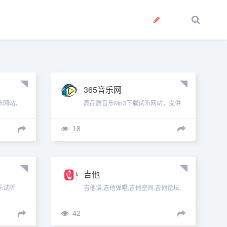
365音乐网
乐网站，
高品质音乐Mp3下载试听网站，提供
创音乐歌
最新最好听的流行歌曲、网络歌曲，
曲的伴奏
以及权威、全面的歌曲排行榜。...
18
吉他
乐试听
吉他谱,吉他弹唱,吉他空间,吉他论坛,
最新歌曲和
电吉他,吉他谱下载,吉他乐谱,吉他网...
主...
42